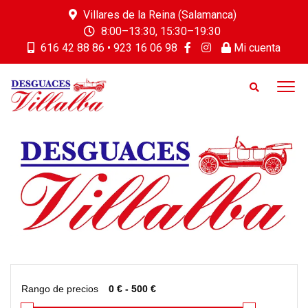
Villares de la Reina (Salamanca)
8:00–13:30, 15:30–19:30
616 42 88 86 • 923 16 06 98
Mi cuenta
Rango de precios