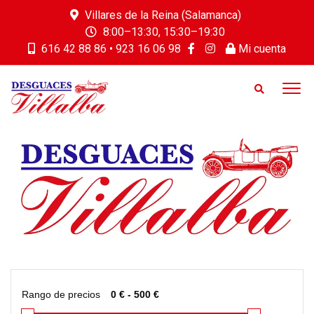
Villares de la Reina (Salamanca)
8:00–13:30, 15:30–19:30
616 42 88 86 • 923 16 06 98
Mi cuenta
Rango de precios