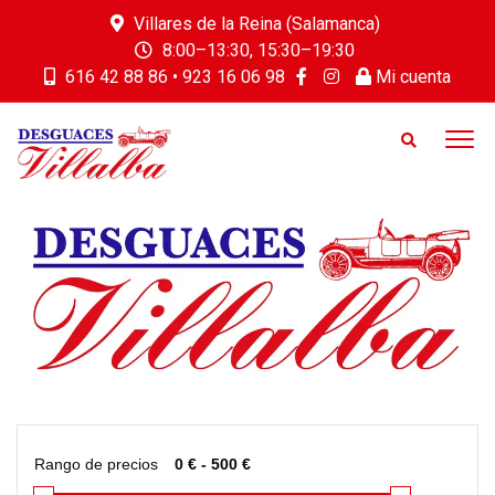
Villares de la Reina (Salamanca)
8:00–13:30, 15:30–19:30
616 42 88 86 • 923 16 06 98
Mi cuenta
Rango de precios