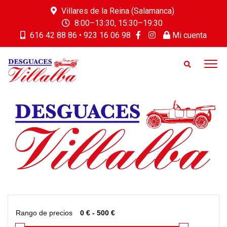
Villares de la Reina (Salamanca)
8:00–13:30, 15:30–19:30
616 42 88 86 • 923 16 06 98
Mi cuenta
Rango de precios