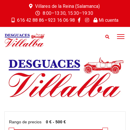
Villares de la Reina (Salamanca)
8:00–13:30, 15:30–19:30
616 42 88 86 • 923 16 06 98
Mi cuenta
Rango de precios