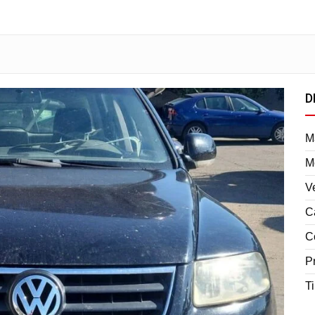
D
M
M
V
C
C
P
T