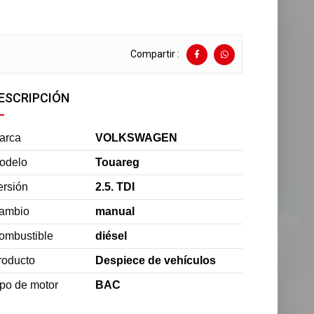
Compartir :
ESCRIPCIÓN
arca
VOLKSWAGEN
odelo
Touareg
ersión
2.5. TDI
ambio
manual
ombustible
diésel
roducto
Despiece de vehículos
ipo de motor
BAC